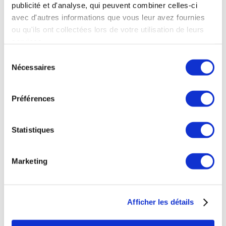
publicité et d'analyse, qui peuvent combiner celles-ci
OÙ NOUS TROUVER
avec d'autres informations que vous leur avez fournies
ou qu'ils ont collectées lors de votre utilisation de leurs
38 rue de Verneuil
services.
75007 Paris
Sélection
NOS HORAIRES
Nécessaires
du
consentement
Mardi au Samedi
11h à 20h
Préférences
Déjeuner
Statistiques
Mardi au Samedi
12h à 15h
Marketing
NOUS CONTACTER
Téléphone : 0143543133
Afficher les détails
contact@fogon-ultramarinos.com