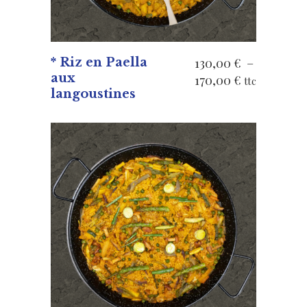
* Riz en Paella
130,00
€
–
aux
Plage
170,00
€
ttc
langoustines
de
prix :
130,00 €
à
170,00 €
VOIR LES PRODUITS