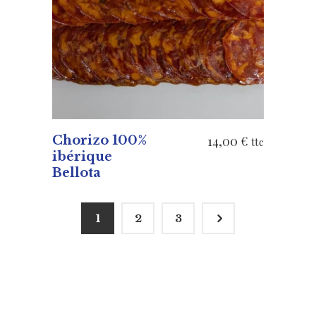
AJOUTER AU PANIER
Chorizo 100%
14,00
€
ttc
ibérique
Bellota
5
1
2
3