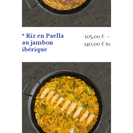
* Riz en Paella
105,00
€
–
au jambon
Plage
140,00
€
ttc
ibérique
de
prix :
105,00 €
à
140,00 €
VOIR LES PRODUITS