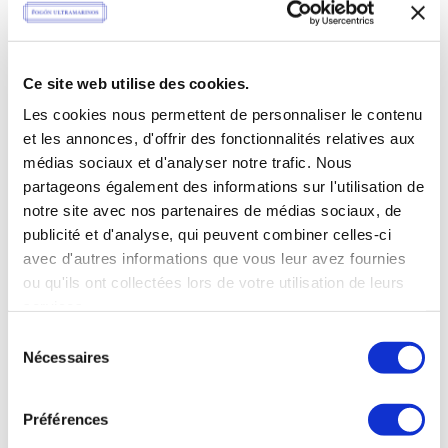
Plage
* Riz en Paella
85,00
€
–
115,00
€
noir
de
ttc
prix :
Ce site web utilise des cookies.
85,00 €
à
Les cookies nous permettent de personnaliser le contenu
115,00 €
et les annonces, d'offrir des fonctionnalités relatives aux
médias sociaux et d'analyser notre trafic. Nous
partageons également des informations sur l'utilisation de
notre site avec nos partenaires de médias sociaux, de
VOIR LES PRODUITS
publicité et d'analyse, qui peuvent combiner celles-ci
avec d'autres informations que vous leur avez fournies
ou qu'ils ont collectées lors de votre utilisation de leurs
services.
Sélection
Nécessaires
du
consentement
** Riz en Paella
90,00
€
–
Préférences
du moment
Plage
120,00
€
ttc