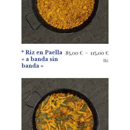
Plage
* Riz en Paella
85,00
€
–
115,00
€
« a banda sin
de
ttc
banda »
prix :
85,00 €
à
115,00 €
VOIR LES PRODUITS