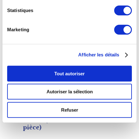
de
Statistiques
prix :
90,00 €
à
Marketing
120,00 €
Afficher les détails
AJOUTER AU PANIER
Tout autoriser
Autoriser la sélection
Refuser
Beignet de
3,00
€
ttc
morue (la
pièce)