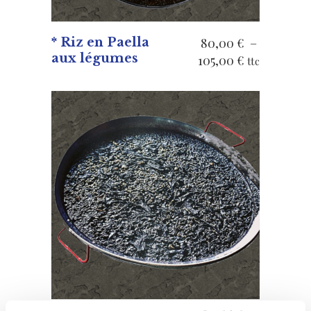
* Riz en Paella
80,00
€
–
aux légumes
Plage
105,00
€
ttc
de
prix :
80,00 €
à
105,00 €
VOIR LES PRODUITS