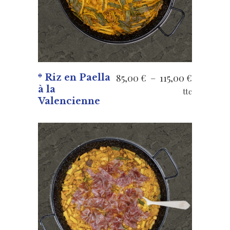
Plage
* Riz en Paella
85,00
€
–
115,00
€
à la
de
ttc
Valencienne
prix :
85,00 €
à
115,00 €
VOIR LES PRODUITS