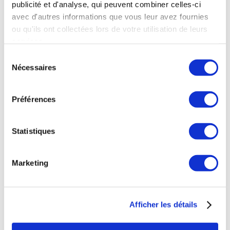
publicité et d'analyse, qui peuvent combiner celles-ci
OÙ NOUS TROUVER
avec d'autres informations que vous leur avez fournies
ou qu'ils ont collectées lors de votre utilisation de leurs
38 rue de Verneuil
services.
75007 Paris
NOS HORAIRES
Sélection
Nécessaires
du
consentement
Mardi au Samedi
11h à 20h
Préférences
Déjeuner
Statistiques
Mardi au Samedi
12h à 15h
Marketing
NOUS CONTACTER
Téléphone : 0143543133
Afficher les détails
contact@fogon-ultramarinos.com