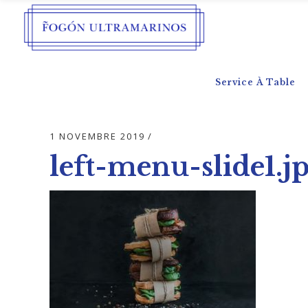
Service À Table
1 NOVEMBRE 2019
left-menu-slide1.j