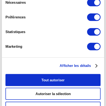
BY
FOGONULTRAMARINOS
Nécessaires
du
0 COMMENTS
consentement
Préférences
Statistiques
Marketing
OÙ NOUS TROUVER
38 rue de Verneuil
Afficher les détails
75007 Paris
NOS HORAIRES
Tout autoriser
Mardi au Samedi
11h à 20h
Autoriser la sélection
Déjeuner