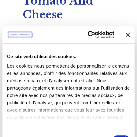
Tomato And
Cheese
On the other hand, we denounce with
righteous indignation and dislike men
who are so beguiled...
BY
FOGONULTRAMARINOS
Ce site web utilise des cookies.
0 COMMENTS
Les cookies nous permettent de personnaliser le contenu
et les annonces, d'offrir des fonctionnalités relatives aux
médias sociaux et d'analyser notre trafic. Nous
10 OCTOBRE 2016
partageons également des informations sur l'utilisation de
Bread Bites
notre site avec nos partenaires de médias sociaux, de
publicité et d'analyse, qui peuvent combiner celles-ci
avec d'autres informations que vous leur avez fournies
On the other hand, we denounce with
ou qu'ils ont collectées lors de votre utilisation de leurs
righteous indignation and dislike men
services.
who are so beguiled...
Sélection