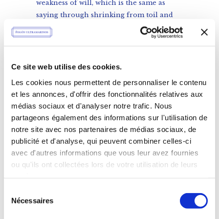
weakness of will, which is the same as
saying through shrinking from toil and
pain.
8 AVRIL 2016
DATE:
BREAKFAST, DESSERT, FOOD
Ce site web utilise des cookies.
ÉTIQUETTES :
Les cookies nous permettent de personnaliser le contenu
3
LIKE
et les annonces, d'offrir des fonctionnalités relatives aux
médias sociaux et d'analyser notre trafic. Nous
partageons également des informations sur l'utilisation de
notre site avec nos partenaires de médias sociaux, de
publicité et d'analyse, qui peuvent combiner celles-ci
avec d'autres informations que vous leur avez fournies
MAIN PORTFOLIO
ou qu'ils ont collectées lors de votre utilisation de leurs
services.
Sélection
Nécessaires
du
consentement