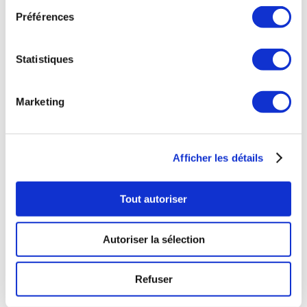
Préférences
OÙ NOUS TROUVER
Statistiques
38 rue de Verneuil
75007 Paris
NOS HORAIRES
Marketing
Mardi au Samedi
11h à 20h
Afficher les détails
Déjeuner
Tout autoriser
Mardi au Samedi
12h à 15h
Autoriser la sélection
NOUS CONTACTER
Refuser
Téléphone : 0143543133