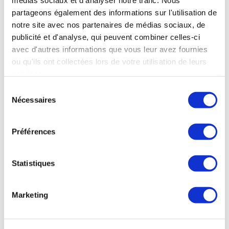
médias sociaux et d'analyser notre trafic. Nous
partageons également des informations sur l'utilisation de
notre site avec nos partenaires de médias sociaux, de
publicité et d'analyse, qui peuvent combiner celles-ci
avec d'autres informations que vous leur avez fournies
ou qu'ils ont collectées lors de votre utilisation de leurs
OÙ NOUS TROUVER
services.
Sélection
38 rue de Verneuil
Nécessaires
du
75007 Paris
consentement
NOS HORAIRES
Préférences
Mardi au Samedi
11h à 20h
Statistiques
Déjeuner
Marketing
Mardi au Samedi
12h à 15h