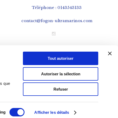
Téléphone : 0143543133
contact@fogon-ultramarinos.com
Mentions légales
Tout autoriser
CGV – Conditions Générales de Vente
Cookies
Autoriser la sélection
Données personnelles – RGPD
ns que
Refuser
ing
Afficher les détails