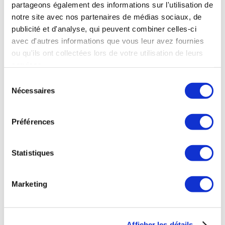
partageons également des informations sur l'utilisation de
notre site avec nos partenaires de médias sociaux, de
publicité et d'analyse, qui peuvent combiner celles-ci
avec d'autres informations que vous leur avez fournies
ou qu'ils ont collectées lors de votre utilisation de leurs
OÙ NOUS TROUVER
services.
38 rue de Verneuil
Sélection
Nécessaires
75007 Paris
du
consentement
NOS HORAIRES
Préférences
Mardi au Samedi
11h à 20h
Statistiques
Déjeuner
Marketing
Mardi au Samedi
12h à 15h
NOUS CONTACTER
Afficher les détails