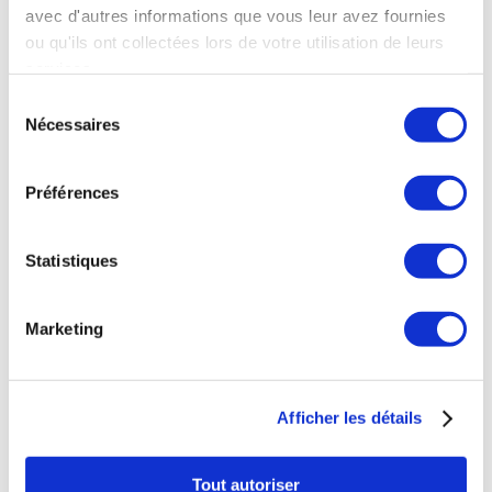
avec d'autres informations que vous leur avez fournies
38 rue de Verneuil
ou qu'ils ont collectées lors de votre utilisation de leurs
75007 Paris
services.
NOS HORAIRES
Sélection
Nécessaires
du
Mardi au Samedi
consentement
11h à 20h
Préférences
Déjeuner
Statistiques
Mardi au Samedi
12h à 15h
Marketing
NOUS CONTACTER
Téléphone : 0143543133
Afficher les détails
contact@fogon-ultramarinos.com
Tout autoriser