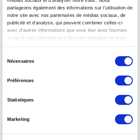
médias sociaux et d'analyser notre trafic. Nous
partageons également des informations sur l'utilisation de
notre site avec nos partenaires de médias sociaux, de
publicité et d'analyse, qui peuvent combiner celles-ci
avec d'autres informations que vous leur avez fournies
ou qu'ils ont collectées lors de votre utilisation de leurs
OÙ NOUS TROUVER
services.
Sélection
38 rue de Verneuil
Nécessaires
du
75007 Paris
consentement
NOS HORAIRES
Préférences
Mardi au Samedi
11h à 20h
Statistiques
Déjeuner
Marketing
Mardi au Samedi
12h à 15h