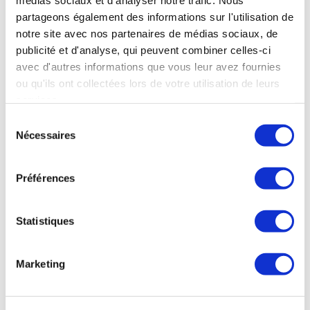
médias sociaux et d'analyser notre trafic. Nous
partageons également des informations sur l'utilisation de
notre site avec nos partenaires de médias sociaux, de
publicité et d'analyse, qui peuvent combiner celles-ci
avec d'autres informations que vous leur avez fournies
ou qu'ils ont collectées lors de votre utilisation de leurs
OÙ NOUS TROUVER
services.
Sélection
38 rue de Verneuil
Nécessaires
du
75007 Paris
consentement
NOS HORAIRES
Préférences
Mardi au Samedi
11h à 20h
Statistiques
Déjeuner
Marketing
Mardi au Samedi
12h à 15h