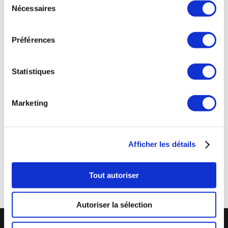
Téléphone : 0143543133
Nécessaires
du
consentement
contact@fogon-ultramarinos.com
Préférences
Statistiques
Mentions légales
Marketing
CGV – Conditions Générales de Vente
Cookies
Données personnelles – RGPD
Afficher les détails
Tout autoriser
Autoriser la sélection
@2020. Tous droits réservés.