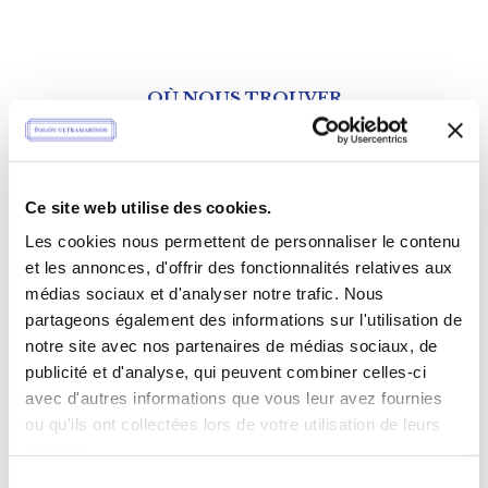
OÙ NOUS TROUVER
38 rue de Verneuil
75007 Paris
NOS HORAIRES
Ce site web utilise des cookies.
Les cookies nous permettent de personnaliser le contenu
Mardi au Samedi
et les annonces, d'offrir des fonctionnalités relatives aux
11h à 20h
médias sociaux et d'analyser notre trafic. Nous
partageons également des informations sur l'utilisation de
Déjeuner
notre site avec nos partenaires de médias sociaux, de
publicité et d'analyse, qui peuvent combiner celles-ci
Mardi au Samedi
avec d'autres informations que vous leur avez fournies
12h à 15h
ou qu'ils ont collectées lors de votre utilisation de leurs
services.
NOUS CONTACTER
Sélection