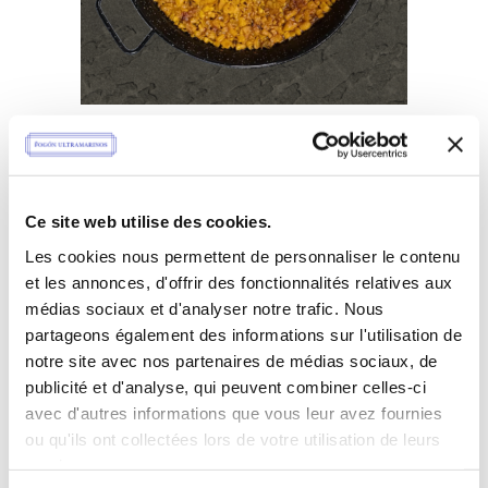
Plage
* Riz en Paella
85,00
€
–
115,00
€
« a banda sin
de
ttc
banda »
prix :
85,00 €
Ce site web utilise des cookies.
à
Les cookies nous permettent de personnaliser le contenu
115,00 €
et les annonces, d'offrir des fonctionnalités relatives aux
médias sociaux et d'analyser notre trafic. Nous
partageons également des informations sur l'utilisation de
notre site avec nos partenaires de médias sociaux, de
publicité et d'analyse, qui peuvent combiner celles-ci
VOIR LES PRODUITS
avec d'autres informations que vous leur avez fournies
ou qu'ils ont collectées lors de votre utilisation de leurs
services.