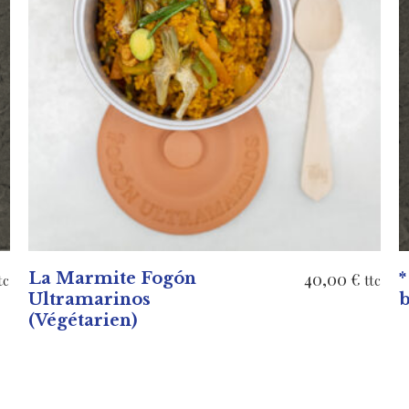
AJOUTER AU PANIER
lage
La Marmite Fogón
40,00
€
*
tc
ttc
Ultramarinos
b
e
(Végétarien)
rix :
0,00 €
20,00 €