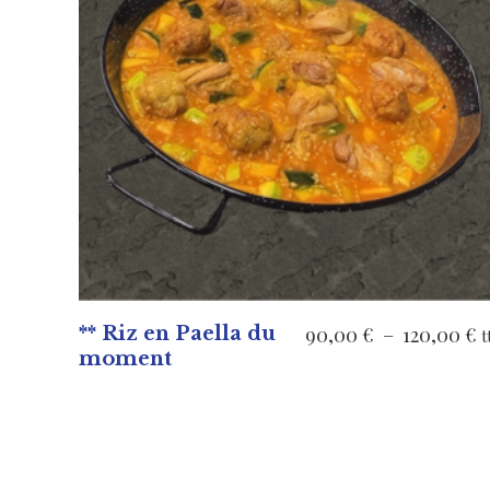
VOIR LES PRODUITS
P
** Riz en Paella du
90,00
€
–
120,00
€
t
moment
d
p
9
à
1