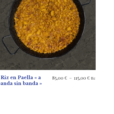
VOIR LES PRODUITS
Plage
 Riz en Paella « a
85,00
€
–
115,00
€
ttc
anda sin banda »
de
prix :
85,00 €
à
115,00 €