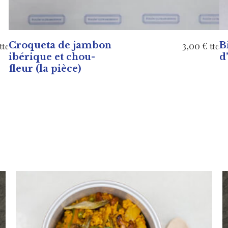
Croqueta de jambon
3,00
€
B
ttc
ttc
ibérique et chou-
d
fleur (la pièce)